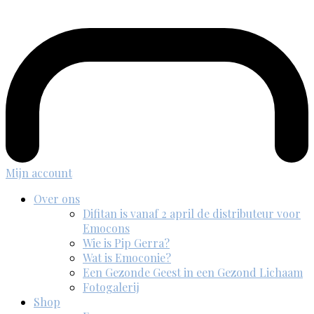
Mijn account
Over ons
Difitan is vanaf 2 april de distributeur voor
Emocons
Wie is Pip Gerra?
Wat is Emoconie?
Een Gezonde Geest in een Gezond Lichaam
Fotogalerij
Shop