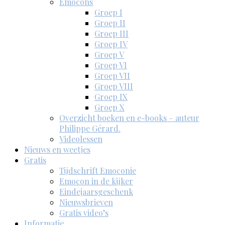
Emocons
Groep I
Groep II
Groep III
Groep IV
Groep V
Groep VI
Groep VII
Groep VIII
Groep IX
Groep X
Overzicht boeken en e-books – auteur
Philippe Gérard.
Videolessen
Nieuws en weetjes
Gratis
Tijdschrift Emoconie
Emocon in de kijker
Eindejaarsgeschenk
Nieuwsbrieven
Gratis video’s
Informatie